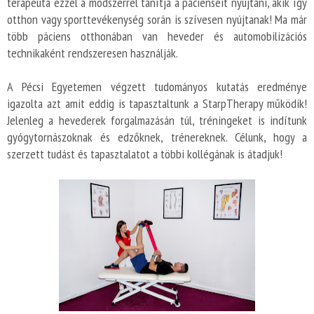
terapeuta ezzel a módszerrel tanítja a pácienseit nyújtani, akik így
otthon vagy sporttevékenység során is szívesen nyújtanak! Ma már
több páciens otthonában van heveder és automobilizációs
technikaként rendszeresen használják.
A Pécsi Egyetemen végzett tudományos kutatás eredménye
igazolta azt amit eddig is tapasztaltunk a StarpTherapy működik!
Jelenleg a hevederek forgalmazásán túl, tréningeket is indítunk
gyógytornászoknak és edzőknek, trénereknek. Célunk, hogy a
szerzett tudást és tapasztalatot a többi kollégának is átadjuk!