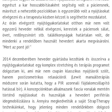
egyrészt a kar hosszabbításaként segítség volt a páciensnek,
másrészt a nehezebb pozíciókban is egyszerűbb volt a nyújtásokat
elvégezni és a terapeuta közben kézzel is segíthette mozdulatot.
Az órán elvégzett nyújtógyakorlatokat otthon már nem volt
egyszerű heveder nélkül elvégezni, kerestek a páciensek sálat,
övet, redőnyzsinórt stb. találékonyságuk határtalan volt, de
mindenki a rendelőben használt hevedert akarta megvásárolni.
"Mert az pont jó! "
2014 decemberében heveder gyártásba kezdtünk és összeírva a
nyújtógyakorlatokat egy komplex stretching és terápiás programot
dolgoztam ki, ami már nem csupán klasszikus nyújtásról szólt,
hanem postizometrikus relaxációról (Lewit manuálterápiás
módszere során kutatta, hogy a PIR azonnali fájdalomcsillapító
hatással bír). A koncepciónkban alkalmazunk fascia vonalak mentén
történő nyújtásokat és használjuk a hevedert perifériás
idegmobilizálásra is. Annyira megkedveltük a saját StrapTherapy
technikáinkat, hogy jelenleg minden rendelőnkben dolgozó