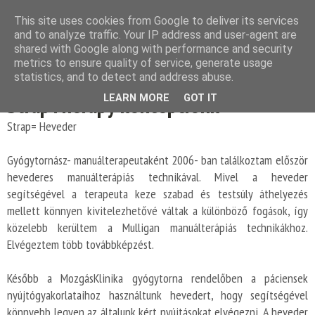
This site uses cookies from Google to deliver its services
and to analyze traffic. Your IP address and user-agent are
shared with Google along with performance and security
metrics to ensure quality of service, generate usage
statistics, and to detect and address abuse.
2017. június 26., hétfő
StrapTherapy koncepciónk
LEARN MORE
GOT IT
Strap= Heveder
Gyógytornász- manuálterapeutaként 2006- ban találkoztam először
hevederes manuálterápiás technikával. Mivel a heveder
segítségével a terapeuta keze szabad és testsúly áthelyezés
mellett könnyen kivitelezhetővé váltak a különböző fogások, így
közelebb kerültem a Mulligan manuálterápiás technikákhoz.
Elvégeztem több továbbképzést.
Később a MozgásKlinika gyógytorna rendelőben a páciensek
nyújtógyakorlataihoz használtunk hevedert, hogy segítségével
könnyebb legyen az általunk kért nyújtásokat elvégezni. A heveder